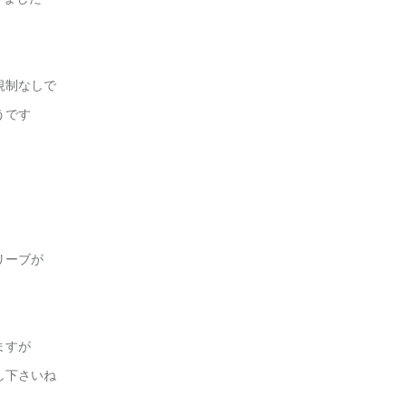
規制なしで
うです
リーブが
ますが
し下さいね