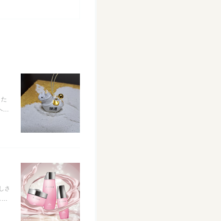
また
ヘ…
しさ
し…