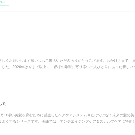
ロー
よろしくお願いします🤲いつもご来店いただきありがとうござます。おかげさまで、
ました。2026年は今まで以上に、皆様の希望に寄り添い一人ひとりにあった新しい
した
に寄り添い美髪を育むために誕生したヘアケアシステム今だけではなく未来の髪の美
りよくするシリーズです。Rishでは、アンチエイジングケア＆スカルプケアに特化