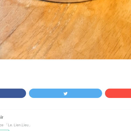
ir
ce 「Le. Lien.Lieu」