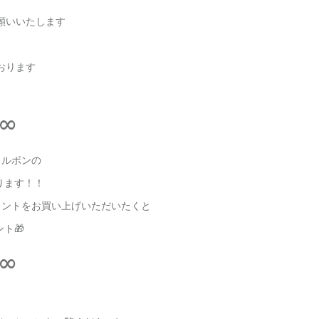
願いいたします
おります
∞
ミルボンの
ります！！
メントをお買い上げいただいたくと
ト🎁
∞