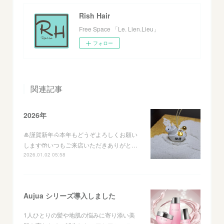
Rish Hair
Free Space 「Le. Lien.Lieu」
フォロー
関連記事
2026年
🎍謹賀新年🐴本年もどうぞよろしくお願い
します🤲いつもご来店いただきありがと…
2026.01.02 05:58
Aujua シリーズ導入しました
1人ひとりの髪や地肌の悩みに寄り添い美