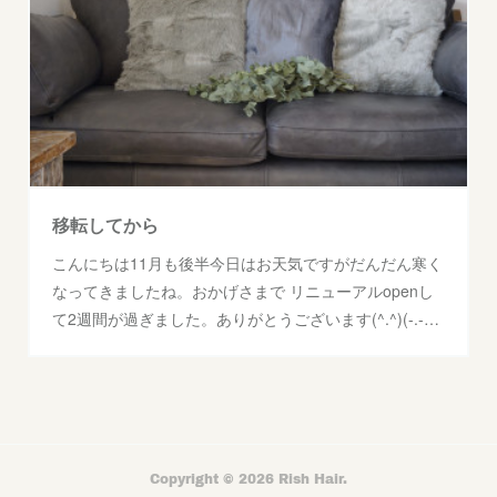
移転してから
こんにちは11月も後半今日はお天気ですがだんだん寒く
なってきましたね。おかげさまで リニューアルopenし
て2週間が過ぎました。ありがとうございます(^.^)(-.-…
Copyright ©
2026
Rish Hair
.