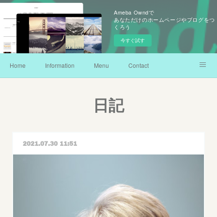
Ameba Owndで
あなただけのホームページやブログをつ
くろう
今すぐ試す
Home
Information
Menu
Contact
instagram
facebook
アメブロ
日記
2021.07.30 11:51